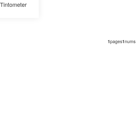
Tintometer
1
pages
1
nums